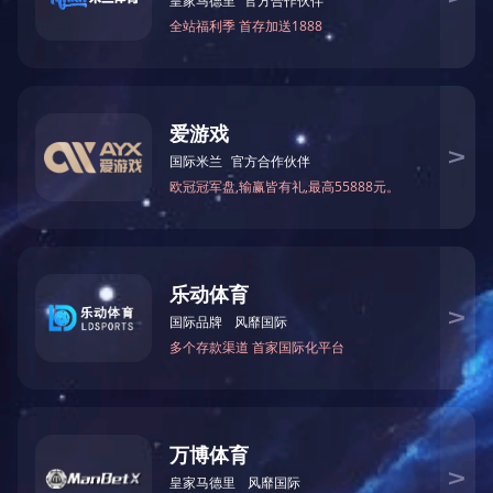
联系人：
何先生
制的总线。电子计算机三大核心部
地址：
盐城市亭湖区通榆河东路78号
理指令、执行操作、控制时间、处
在计算机体系结构中，CPU 是
通用运算的核心硬件单元。CPU
通过指令集映射为CPU的操作。
上一篇：
没有了
下一篇：
群联和金士顿宣布联手
网站首页
关于我们
产品中心
|
|
|
1xbet·官方站官网©版权所有
地址：盐城市
电
话：0515-68889828
手
机：153656
《中华人民共和国电信与信息服务业务经营许
技术支持：
华企立方