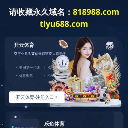
您好！欢迎访问1xbet·官方站官网官方网站！
网站首页
关于我们
产品中心
1xbet(中国)